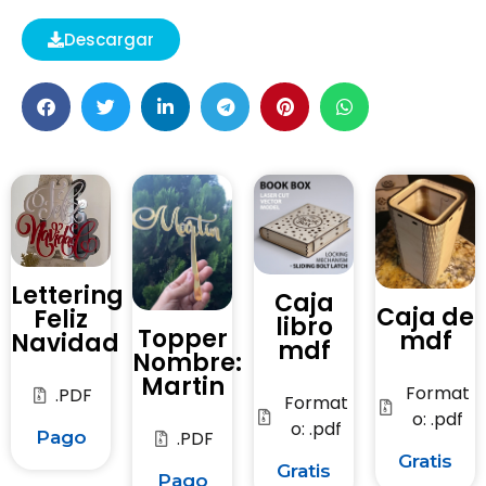
Descargar
Lettering
Caja
Caja de
Feliz
libro
Topper
mdf
Navidad
mdf
Nombre:
Martin
Format
.PDF
Format
o: .pdf
o: .pdf
.PDF
Pago
Gratis
Gratis
Pago