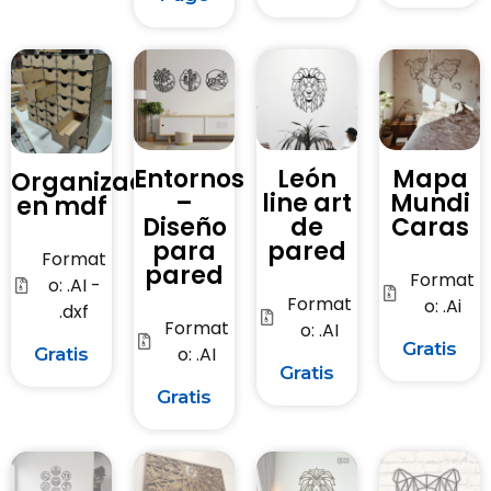
Entornos
León
Mapa
Organizador
–
line art
Mundi
en mdf
Diseño
de
Caras
para
pared
Format
pared
Format
o: .AI -
Format
o: .Ai
.dxf
Format
o: .AI
Gratis
o: .AI
Gratis
Gratis
Gratis