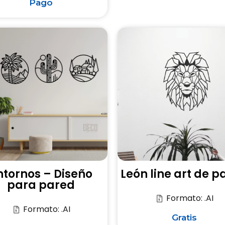
Pago
ntornos – Diseño
León line art de p
para pared
Formato: .AI
Formato: .AI
Gratis